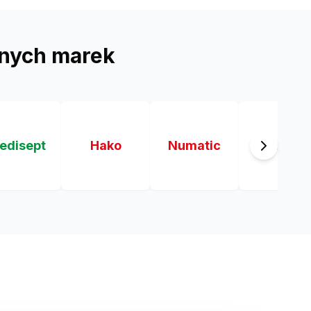
nych marek
edisept
Hako
Numatic
Karcher