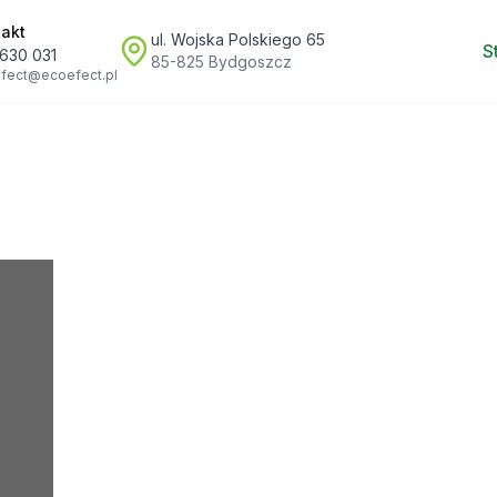
takt
ul. Wojska Polskiego 65
S
630 031
85-825 Bydgoszcz
fect@ecoefect.pl